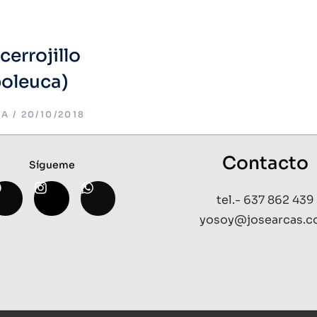
errojillo
poleuca)
ÍA
20/10/2018
Contacto
Sígueme
tel.- 637 862 439
yosoy@josearcas.