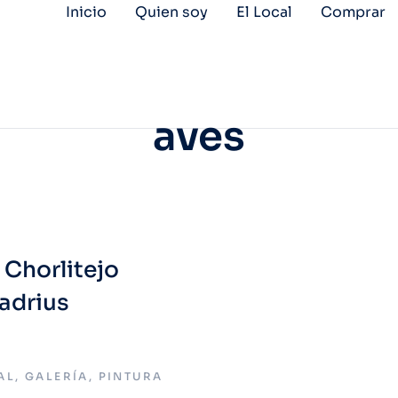
Inicio
Quien soy
El Local
Comprar
aves
 Chorlitejo
adrius
AL
,
GALERÍA
,
PINTURA