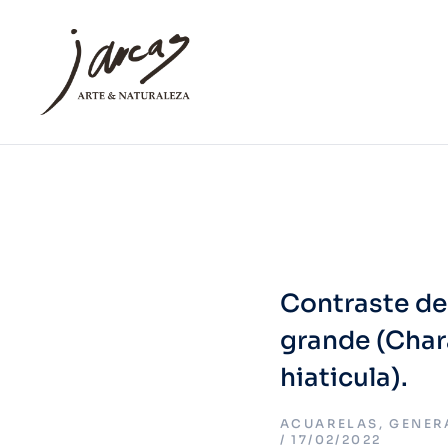
Contraste de
grande (Char
hiaticula).
ACUARELAS
,
GENER
17/02/2022